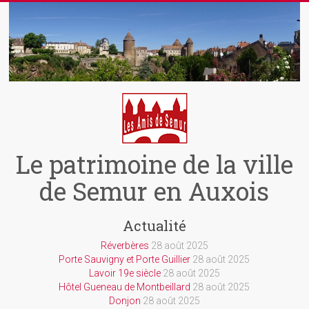
Skip
to
content
Le patrimoine de la ville
de Semur en Auxois
Actualité
Réverbères
28 août 2025
Porte Sauvigny et Porte Guillier
28 août 2025
Lavoir 19e siècle
28 août 2025
Hôtel Gueneau de Montbeillard
28 août 2025
Donjon
28 août 2025