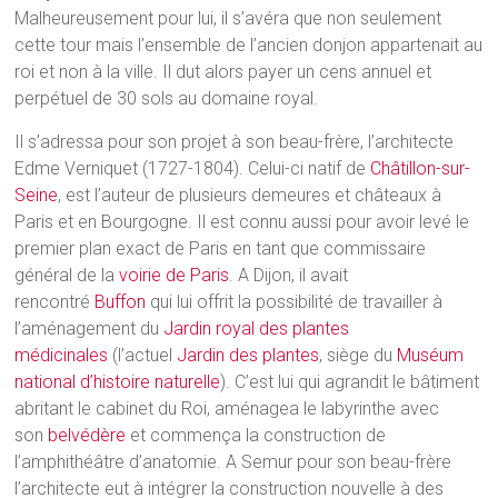
Malheureusement pour lui, il s’avéra que non seulement
cette tour mais l’ensemble de l’ancien donjon appartenait au
roi et non à la ville. Il dut alors payer un cens annuel et
perpétuel de 30 sols au domaine royal.
Il s’adressa pour son projet à son beau-frère, l’architecte
Edme Verniquet (1727-1804). Celui-ci natif de
Châtillon-sur-
Seine
, est l’auteur de plusieurs demeures et châteaux à
Paris et en Bourgogne. Il est connu aussi pour avoir levé le
premier plan exact de Paris en tant que commissaire
général de la
voirie de Paris
. A Dijon, il avait
rencontré
Buffon
qui lui offrit la possibilité de travailler à
l’aménagement du
Jardin royal des plantes
médicinales
(l’actuel
Jardin des plantes
, siège du
Muséum
national d’histoire naturelle
). C’est lui qui agrandit le bâtiment
abritant le cabinet du Roi, aménagea le labyrinthe avec
son
belvédère
et commença la construction de
l’amphithéâtre d’anatomie. A Semur pour son beau-frère
l’architecte eut à intégrer la construction nouvelle à des