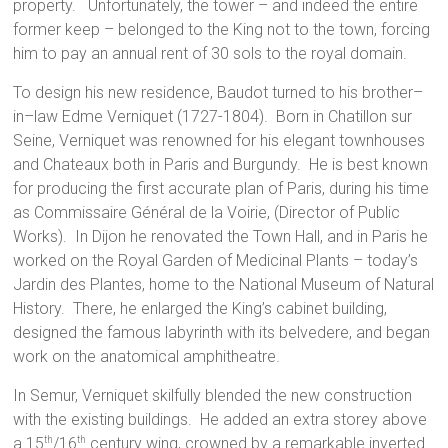
property. Unfortunately, the tower – and indeed the entire
former keep – belonged to the King not to the town, forcing
him to pay an annual rent of 30 sols to the royal domain.
To design his new residence, Baudot turned to his brother–
in–law Edme Verniquet (1727-1804). Born in Chatillon sur
Seine, Verniquet was renowned for his elegant townhouses
and Chateaux both in Paris and Burgundy. He is best known
for producing the first accurate plan of Paris, during his time
as Commissaire Général de la Voirie, (Director of Public
Works). In Dijon he renovated the Town Hall, and in Paris he
worked on the Royal Garden of Medicinal Plants – today’s
Jardin des Plantes, home to the National Museum of Natural
History. There, he enlarged the King’s cabinet building,
designed the famous labyrinth with its belvedere, and began
work on the anatomical amphitheatre.
In Semur, Verniquet skilfully blended the new construction
with the existing buildings. He added an extra storey above
a 15
/16
century wing, crowned by a remarkable inverted
th
th